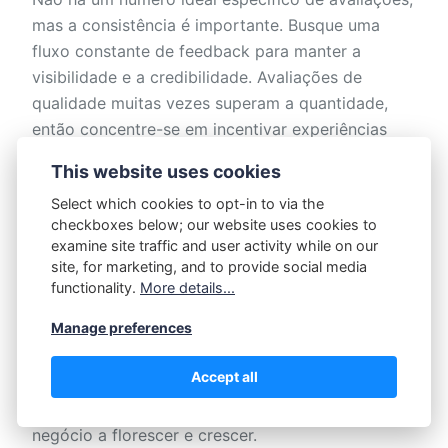
mas a consistência é importante. Busque uma
fluxo constante de feedback para manter a
visibilidade e a credibilidade. Avaliações de
qualidade muitas vezes superam a quantidade,
então concentre-se em incentivar experiências
genuínas dos clientes.
This website uses cookies
Select which cookies to opt-in to via the
Como Incentivar Clientes a Deixarem
checkboxes below; our website uses cookies to
Avaliações?
examine site traffic and user activity while on our
site, for marketing, and to provide social media
functionality.
More details...
Imagine um jardim florescendo com feedback.
Manage preferences
Você pode incentivar os clientes a deixarem
avaliações oferecendo incentivos, enviando
Accept all
mensagens de acompanhamento e tornando o
processo fácil. As palavras deles ajudarão seu
negócio a florescer e crescer.