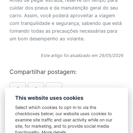
Antes de pegar estrada, reserve um tempo para
cuidar dos pneus e da manutenção geral do seu
carro. Assim, você poderá aproveitar a viagem
com tranquilidade e segurança, sabendo que está
tomando todas as precauções necessárias para
um bom desempenho ao volante.
Este artigo foi atualizado em 26/05/2026
Compartilhar postagem:
This website uses cookies
Select which cookies to opt-in to via the
checkboxes below; our website uses cookies to
examine site traffic and user activity while on our
Marcado em:
Serviços
site, for marketing, and to provide social media
functionality.
More details...